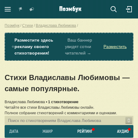
Поэмбук
Стихи
Владислава Любимова
Разместите здесь
Ваш баннер
⭐
рекламу своего
увидят сотни
Разместить
стихотворения!
читателей →
Стихи Владиславы Любимовы —
самые популярные.
Владислава Любимова •
1 стихотворение
Читайте все стихи Владиславы Любимовы онлайн.
Полное собрание стихотворений с комментариями и оценками.
ДАТА
ЖАНР
РЕЙТИНГ
АУДИО