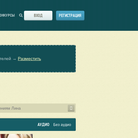
ВХОД
РЕГИСТРАЦИЯ
ОНКУРСЫ
ателей →
Разместить
АУДИО
Без аудио