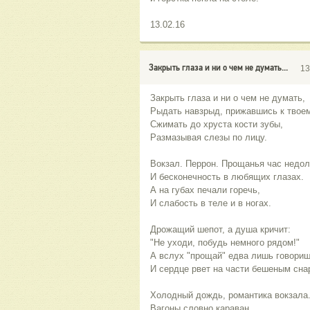
13.02.16
Закрыть глаза и ни о чем не думать...
13
Закрыть глаза и ни о чем не думать,
Рыдать навзрыд, прижавшись к твоем
Сжимать до хруста кости зубы,
Размазывая слезы по лицу.
Вокзал. Перрон. Прощанья час недоло
И бесконечность в любящих глазах.
А на губах печали горечь,
И слабость в теле и в ногах.
Дрожащий шепот, а душа кричит:
"Не уходи, побудь немного рядом!"
А вслух "прощай" едва лишь говориш
И сердце рвет на части бешеным сна
Холодный дождь, романтика вокзала
Вагоны словно караван.