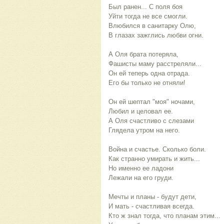
Был ранен... С поля боя
Уйти тогда не все смогли.
Влюбился в санитарку Олю,
В глазах зажглись любви огни.
А Оля брата потеряла,
Фашисты маму расстреляли...
Он ей теперь одна отрада.
Его бы только не отняли!
Он ей шептал "моя" ночами,
Любил и целовал ее.
А Оля счастливо с слезами
Глядела утром на него.
Война и счастье. Сколько боли.
Как странно умирать и жить...
Но именно ее ладони
Лежали на его груди.
Мечты и планы - будут дети,
И мать - счастливая всегда.
Кто ж знал тогда, что планам этим...