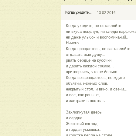
Когда уходите...
13.02.2016
Когда уходите, не оставляйте
ни вкуса поцелуя, ни следы парфюма
ни даже улыбок и воспоминаний...
Ничего...
Когда прощаетесь, не заставляйте
отдавать всю душу...
рвать сердце на кусочки
и дарить каждой собаке...
притворяясь, что не больно...
Когда возвращаетесь, не ждите
объятий, нежных слов,
накрытый стол, и вино, и свечи...
и все, как раньше,
и завтраки в постель...
Захлопнутая дверь
и сердце...
Жестокий взгляд
и гордая усмешка...
и горстка пепла на столе.