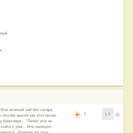
нный,
ь.
Или зеленый чай без сахара...
2
0
 тягучие мысли как этот вечер...
 у Шекспира... "Любит или не
сойти с ума... Или наоборот...
равила?.. Конечно же твои...