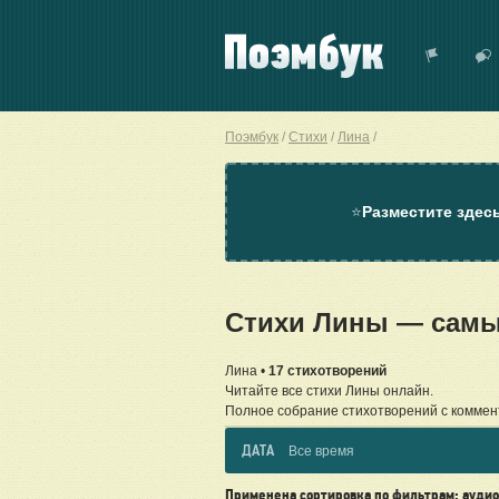
Поэмбук
Стихи
Лина
⭐
Разместите здес
Стихи Лины — самы
Лина •
17 стихотворений
Читайте все стихи Лины онлайн.
Полное собрание стихотворений с коммен
ДАТА
Все время
Применена сортировка по фильтрам: аудио