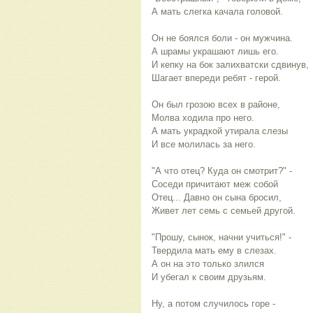
А мать слегка качала головой.
Он не боялся боли - он мужчина.
А шрамы украшают лишь его.
И кепку на бок залихватски сдвинув,
Шагает впереди ребят - герой.
Он был грозою всех в районе,
Молва ходила про него.
А мать украдкой утирала слезы
И все молилась за него.
"А что отец? Куда он смотрит?" -
Соседи причитают меж собой
Отец... Давно он сына бросил,
Живет лет семь с семьей другой.
"Прошу, сынок, начни учиться!" -
Твердила мать ему в слезах.
А он на это только злился
И убегал к своим друзьям.
Ну, а потом случилось горе -