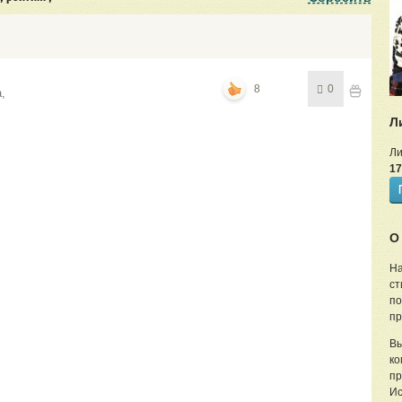
8
0
,
Л
Л
17
О
На
ст
по
пр
Вы
ко
пр
Ис