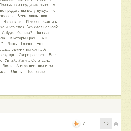
. Привычно и неудивительно... А
жно продать дьяволу душу... Но
азалось... Всего лишь твои
.. Из-за глаз... И моря... Сойти с
че и без слез. Без слез нельзя?
. А будет больно?.. Поняла,
ла... В который раз... Ну и
"... Ложь. Я знаю... Еще
, да... Замкнутый круг... А
 ерунда... Скоро рассвет... Все
. Уйти?.. Уйти... Остаться...
 Ложь... А игра все-таки стоит
ала... Опять... Все равно
7
0