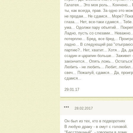
Галатея... Это моя роль... Кончено..
ты, как всегда, прав. За одно это мо
не продам... Не сдамся... Море? Пок
глаза.... Нет, все-таки сдамся... Тебе.
ума... Одолжи пару объятий... Покреп
Ладно, пусть со слезами... Неважно..
потерплю... Бред, все бред... Проигра
ладно... В следующий раз "отыграюсь
партию?.. Нет, хватит... Хотя... Да, да
ссадин и царапин больше... Заживет -
закончится... Опять ложь... Остаться?.
Любить - не любить... Любит, любил...
свеч... Пожалуй, сдамся... Да, проигр
сдамся...
29.01.17
***
28.02.2017
Он был из тех, кто в подворотнях
В любую драку - в омут с головой.
"Бесстрашный", - говорили в доме,