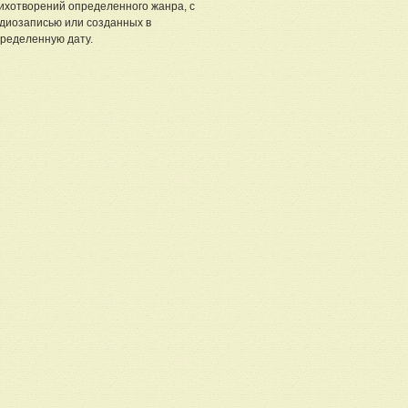
ихотворений определенного жанра, с
диозаписью или созданных в
ределенную дату.