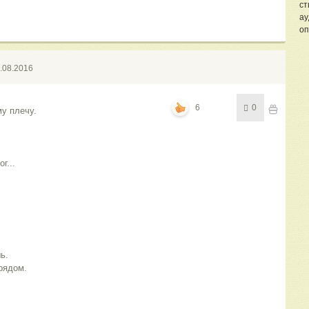
ст
ау
оп
.08.2016
6
0
у плечу.
г...
ь.
рядом.
.