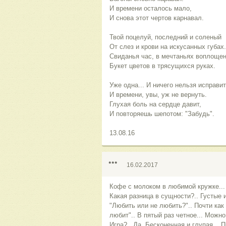
И времени осталось мало,
И снова этот чертов карнавал.
Твой поцелуй, последний и соленый
От слез и крови на искусанных губах.
Свиданья час, в мечтаньях воплоще
Букет цветов в трясущихся руках.
Уже одна... И ничего нельзя исправит
И времени, увы, уж не вернуть.
Глухая боль на сердце давит,
И повторяешь шепотом: "Забудь".
13.08.16
***
16.02.2017
Кофе с молоком в любимой кружке... 
Какая разница в сущности?.. Густые и
"Любить или не любить?".. Почти как
любит".. В пятый раз четное... Можно 
Игра?.. Да. Бесконечная и глупая... П