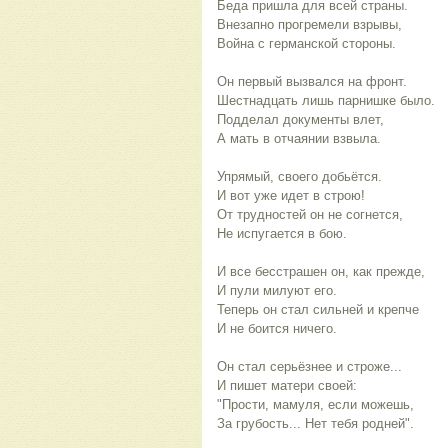
Беда пришла для всей страны.
Внезапно прогремели взрывы,
Война с германской стороны.
Он первый вызвался на фронт.
Шестнадцать лишь парнишке было.
Подделал документы влет,
А мать в отчаянии взвыла.
Упрямый, своего добьётся.
И вот уже идет в строю!
От трудностей он не согнется,
Не испугается в бою.
И все бесстрашен он, как прежде,
И пули милуют его.
Теперь он стал сильней и крепче
И не боится ничего.
Он стал серьёзнее и строже...
И пишет матери своей:
"Прости, мамуля, если можешь,
За грубость... Нет тебя родней".