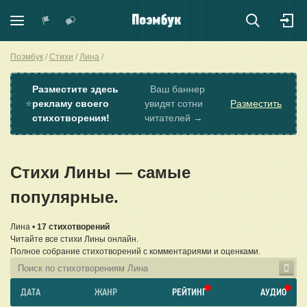
Поэмбук
Стихи
Лина
Разместите здесь
Ваш баннер
⭐
рекламу своего
увидят сотни
Разместить
стихотворения!
читателей →
Стихи Лины — самые
популярные.
Лина •
17 стихотворений
Читайте все стихи Лины онлайн.
Полное собрание стихотворений с комментариями и оценками.
ДАТА
ЖАНР
РЕЙТИНГ
АУДИО