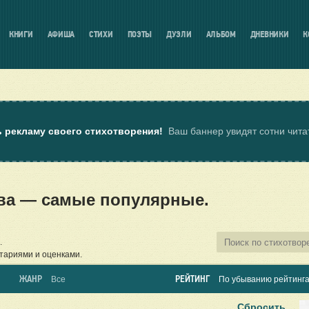
КНИГИ
АФИША
СТИХИ
ПОЭТЫ
ДУЭЛИ
АЛЬБОМ
ДНЕВНИКИ
К
ь рекламу своего стихотворения!
Ваш баннер увидят сотни чит
ова — самые популярные.
.
тариями и оценками.
ЖАНР
РЕЙТИНГ
Все
По убыванию рейтинг
Сбросить