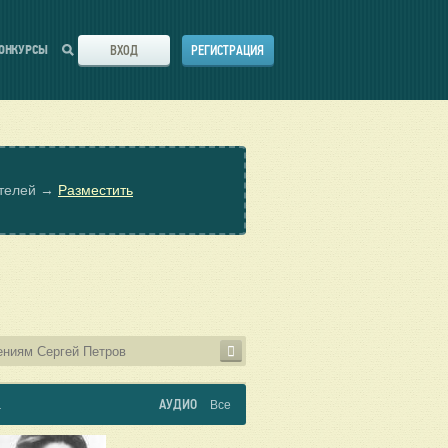
ВХОД
РЕГИСТРАЦИЯ
ОНКУРСЫ
ателей →
Разместить
АУДИО
а
Все