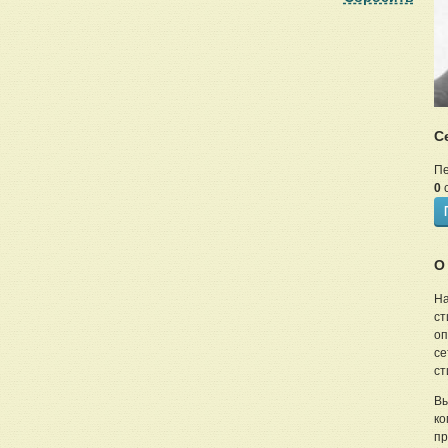
С
Пе
0
с
О
На
ст
оп
се
ст
Вы
ко
пр