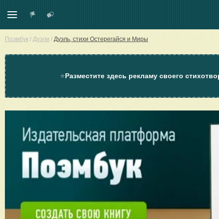
Поэмбук
/
Дуэли
/
Дуэль, стихи Остерегайся и Миры
⭐
Разместите здесь рекламу своего стихотво