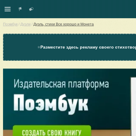
Поэмбук
/
Дуэли
/
Дуэль, стихи Все хорошо и Монета
⭐
Разместите здесь рекламу своего стихотво