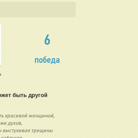
6
победа
в
жет быть другой
ыть красивой женщиной,
ми духов,
н выстукивая трещины
каблуков.