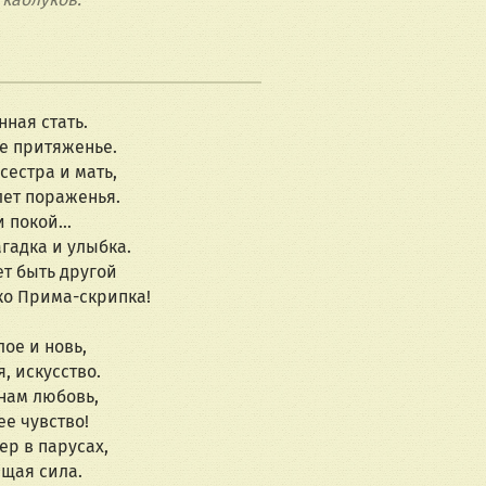
ная стать.
е притяженье.
сестра и мать,
лет пораженья.
 покой...
агадка и улыбка.
т быть другой
ько Прима-скрипка!
ое и новь,
, искусство.
нам любовь,
е чувство!
ер в парусах,
щая сила.