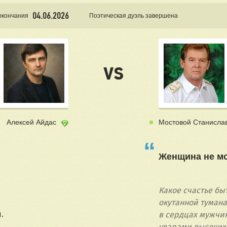
04.06.2026
окончания
Поэтическая дуэль завершена
vs
Алексей Айдас
Мостовой Станисла
Женщина не мо
Какое счастье б
окутанной тумана
.
в сердцах мужчи
.
ударами высоких 