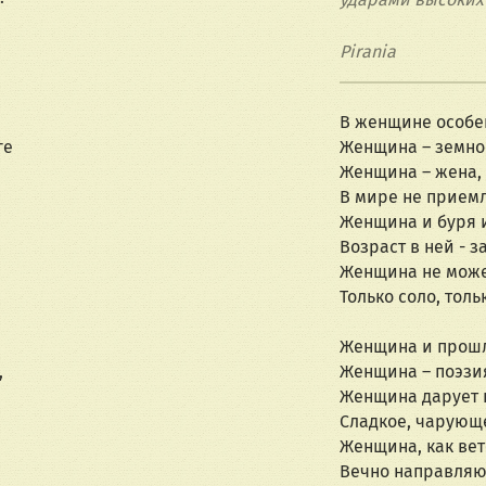
Pirania
В женщине особен
ге
Женщина – земно
Женщина – жена, 
В мире не прием
Женщина и буря и
Возраст в ней - з
Женщина не може
Только соло, тол
Женщина и прошл
,
Женщина – поэзия
Женщина дарует 
Сладкое, чарующе
Женщина, как вет
Вечно направляю