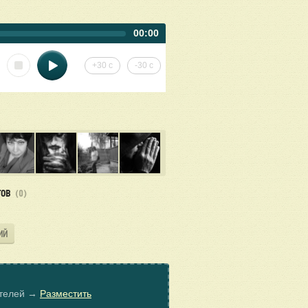
00:00
+30 с
-30 с
ТОВ
(0)
ИЙ
ателей →
Разместить