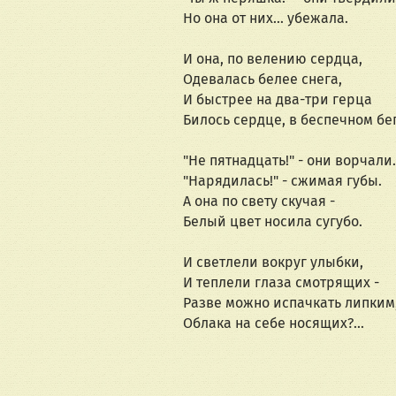
Но она от них... убежала.
И она, по велению сердца,
Одевалась белее снега,
И быстрее на два-три герца
Билось сердце, в беспечном бе
"Не пятнадцать!" - они ворчали.
"Нарядилась!" - сжимая губы.
А она по свету скучая -
Белый цвет носила сугубо.
И светлели вокруг улыбки,
И теплели глаза смотрящих -
Разве можно испачкать липким
Облака на себе носящих?...