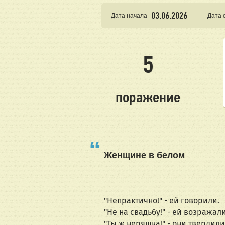
03.06.2026
Дата начала
Дата 
5
поражение
Женщине в белом
"Непрактично!" - ей говорили.
"Не на свадьбу!" - ей возражали
"Ты ж неряшка!" - они твердили