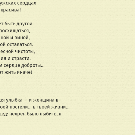
мужских сердцах
 красива!
т быть другой.
 восхищаться,
ной и виной,
ой оставаться.
бесной чистоты,
ия и страсти.
м сердце доброты...
т жить иначе!
ая улыбка — и женщина в 
воей постели… в твоей жизни…  
дед: нехрен было лыбиться.