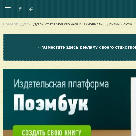
Поэмбук
/
Дуэли
/
Дуэль, стихи Моя свобода и Я снова слышу ритмы блюза
⭐
Разместите здесь рекламу своего стихотво