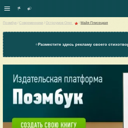
Поэмбук
/
Современники
/
Остроумов Олег
/
Майя Плисецкая
⭐
Разместите здесь рекламу своего стихотво