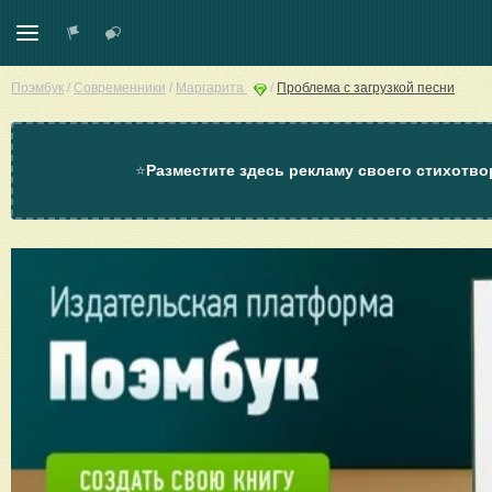
Поэмбук
/
Современники
/
Маргарита
/
Проблема с загрузкой песни
⭐
Разместите здесь рекламу своего стихотво