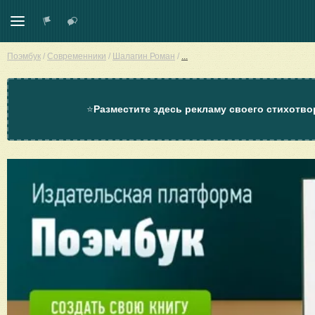
Поэмбук
/
Современники
/
Шалагин Роман
/
...
⭐
Разместите здесь рекламу своего стихотво