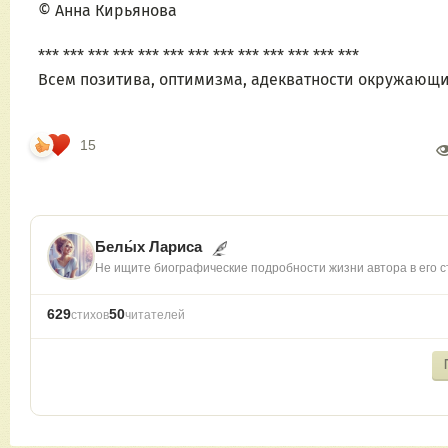
© Анна Кирьянова
*** *** *** *** *** *** *** *** *** *** *** *** ***
Всем позитива, оптимизма, адекватности окружаю
15
Белы́х Лариса
Не ищите биографические подробности жизни автора в его с
629
50
стихов
читателей