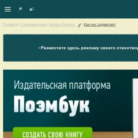
Поэмбук
/
Современники
/
Белы́х Лариса
/
Как нас задвигают
⭐
Разместите здесь рекламу своего стихотво