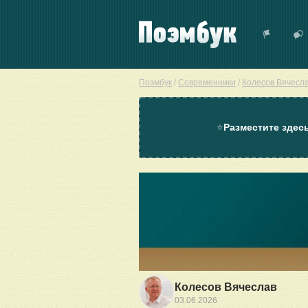
Поэмбук
/
Современники
/
Колесов Вячесл
⭐
Разместите здес
Колесов Вячеслав
03.06.2026