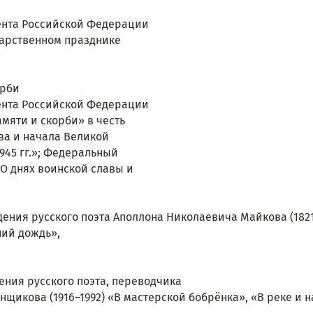
ента Российской Федерации
ударственном празднике 
орби
ента Российской Федерации
амяти и скорби» в честь 
ва и начала Великой 
945 гг.»; Федеральный 
 «О днях воинской славы и 
ждения русского поэта Аполлона Николаевича Майкова (1821–
ий дождь», 
дения русского поэта, переводчика
икова (1916–1992) «В мастерской бобрёнка», «В реке и на