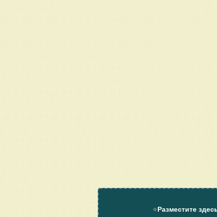
⭐
Разместите здес