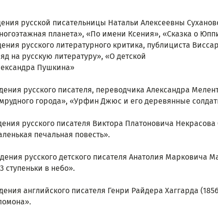
ждения русской писательницы Натальи Алексеевны Суханово
ногоэтажная планета», «По имени Ксения», «Сказка о Юпп
ождения русского литературного критика, публициста Висса
ляд на русскую литературу», «О детской 
лександра Пушкина» 
ждения русского писателя, переводчика Александра Меленть
умрудного города», «Урфин Джюс и его деревянные солдат
ждения русского писателя Виктора Платоновича Некрасова (
аленькая печальная повесть».
ждения русского детского писателя Анатолия Марковича Мар
3 ступеньки в небо».
ждения английского писателя Генри Райдера Хаггарда (1856–1
ломона».