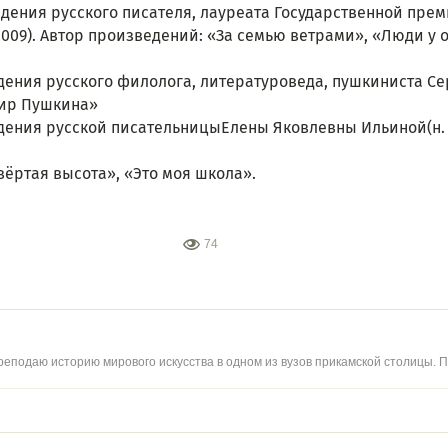
ждения русского писателя, лауреата Государственной преми
2009). Автор произведений: «За семью ветрами», «Люди у 
ождения русского филолога, литературоведа, пушкиниста С
Мир Пушкина»
ождения русской писательницыЕлены Яковлевны Ильиной(н. 
ёртая высота», «Это моя школа».
74
реподаю историю мирового искусства в одном из вузов прикамской столицы.