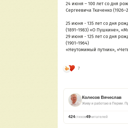
24 июня – 100 лет со дня ро
Сергеевича Ткаченко (1926–
25 июня - 135 лет со дня р
(1891–1983) «О Пушкине», «
29 июня - 125 лет со дня р
(1901–1964)
«Неутомимый путник», «Четв
7
Колесов Вячеслав
Живу и работаю в Перми. П
424
49
стихов
читателей