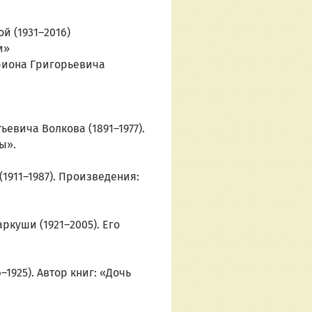
й (1931–2016)
и»
риона Григорьевича 
евича Волкова (1891–1977). 
ы».
1911–1987). Произведения: 
куши (1921–2005). Его 
925). Автор книг: «Дочь 