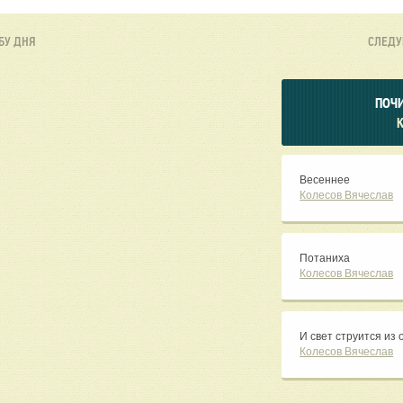
БУ ДНЯ
СЛЕД
ПОЧИ
Весеннее
Колесов Вячеслав
Потаниха
Колесов Вячеслав
И свет струится из 
Колесов Вячеслав