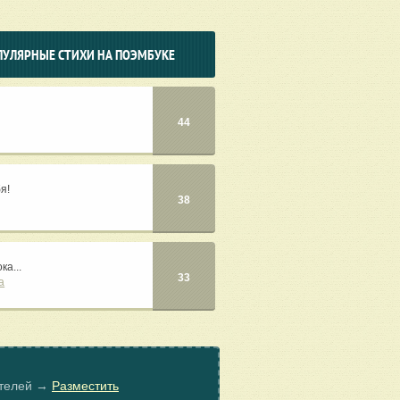
ПУЛЯРНЫЕ СТИХИ НА ПОЭМБУКЕ
44
я!
38
а...
33
а
ателей →
Разместить