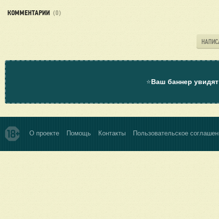
КОММЕНТАРИИ
(0)
НАПИС
⭐
Ваш баннер увидят
О проекте
Помощь
Контакты
Пользовательское соглашен