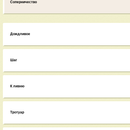
Соперничество
Дождливое
Шаг
К ливню
Тротуар