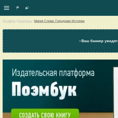
Поэмбук
/
Конкурсы
/
Магия Слова: Городские Истории
⭐
Ваш баннер увидят