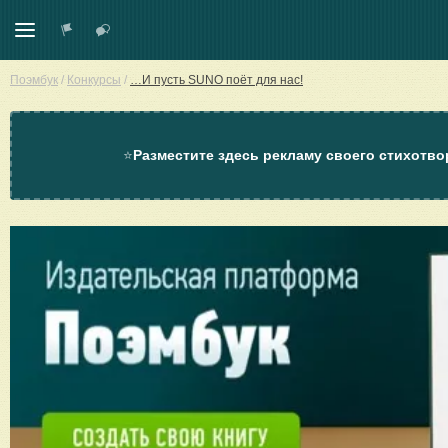
Поэмбук
/
Конкурсы
/
…И пусть SUNO поёт для нас!
⭐
Разместите здесь рекламу своего стихотво