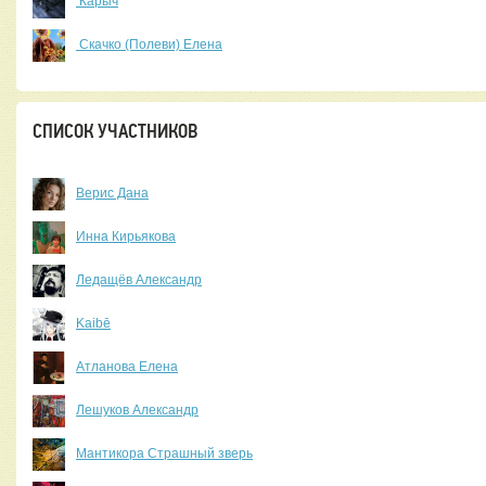
Карыч
Скачко (Полеви) Елена
СПИСОК УЧАСТНИКОВ
Верис Дана
Инна Кирьякова
Ледащёв Александр
Kaibē
Атланова Елена
Лешуков Александр
Мантикора Страшный зверь