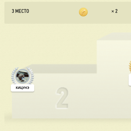
3 МЕСТО
×
2
КИЦУНЭ