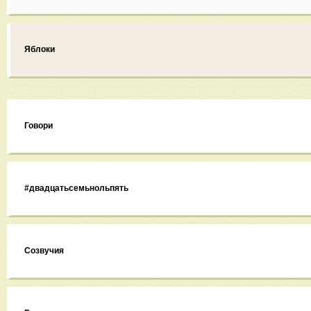
Яблоки
Говори
#двадцатьсемьнольпять
Созвучия