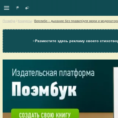
Поэмбук
/
Конкурсы
/
Верлибр – дыхание без правил(для жюри и модератор
⭐
Разместите здесь рекламу своего стихотво