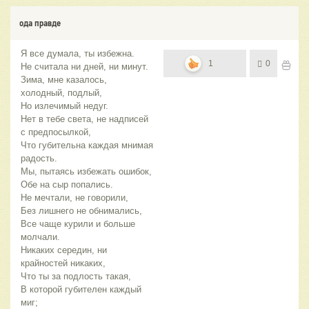
ода правде
Я все думала, ты избежна.
1
0
Не считала ни дней, ни минут.
Зима, мне казалось,
холодный, подлый,
Но излечимый недуг.
Нет в тебе света, не надписей
с предпосылкой,
Что губительна каждая мнимая
радость.
Мы, пытаясь избежать ошибок,
Обе на сыр попались.
Не мечтали, не говорили,
Без лишнего не обнимались,
Все чаще курили и больше
молчали.
Никаких середин, ни
крайностей никаких,
Что ты за подлость такая,
В которой губителен каждый
миг;