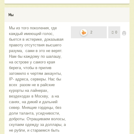
Мы
Мы из того поколения, где
2
0
каждый имеющий голос,
бьется в истерике, доказывая
правоту отсутствия высшего
разума, сами в это не верят.
Нам бы каждому по шалашу,
на острове у самого края
берега, чтобы в прилив
затомило к чертям аккаунты,
IP- адреса, серверы. Нас бы
всех разом не в райские
курорты на лайнерах,
вездеходах в Москву, а на
санях, на дикий и дальний
север. Мнящие гордецы, без
доли таланта, усидчивости,
доброты. Отращиваем волосы,
скупаем одежду за доллары, а
не рубли, и стараемся быть