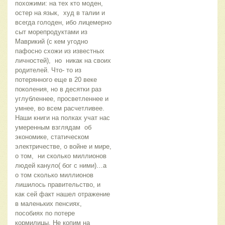
похожими: на тех кто моден,
остер на язык, худ в талии и
всегда голоден, ибо лицемерно
сыт морепродуктами из
Маврикий (с кем угодно
пафосно схожи из известных
личностей), но никак на своих
родителей. Что- то из
потерянного еще в 20 веке
поколения, но в десятки раз
углубленнее, просветленнее и
умнее, во всем расчетливее.
Наши книги на полках учат нас
умеренным взглядам об
экономике, статическом
электричестве, о войне и мире,
о том, ни сколько миллионов
людей кануло( бог с ними)…а
о том сколько миллионов
лишилось правительство, и
как сей факт нашел отражение
в маленьких пенсиях,
пособиях по потере
кормилицы. Не копим на