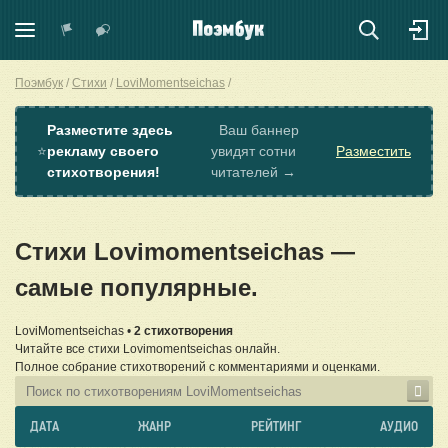
Поэмбук
Стихи
LoviMomentseichas
Разместите здесь
Ваш баннер
⭐
рекламу своего
увидят сотни
Разместить
стихотворения!
читателей →
Стихи Lovimomentseichas —
самые популярные.
LoviMomentseichas •
2 стихотворения
Читайте все стихи Lovimomentseichas онлайн.
Полное собрание стихотворений с комментариями и оценками.
ДАТА
ЖАНР
РЕЙТИНГ
АУДИО