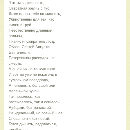
Что ты за живность,
Отвратная желчь с губ.
Даже слезы тебе на милость,
Убийственны для тех, кто
силен и груб.
Неестественно длинные
пальцы,
Пианист-пожиратель люд,
Образ- Святой Августин
Баттичелли.
Потерявшим рассудок- не
смерть,
А ошейник на тонкую шею.
И вот ты уже не искатель в
сумрачном псевдоаду,
А человек, с большой или
маленькой буквы.
Так повелось, как
рассыпалось, так и сошлось
Рубцами, без тонкостей,
Не идеальный, но ровный шов,
Снова почти как новый.
Готов дышать, радоваться,
улыбаться,