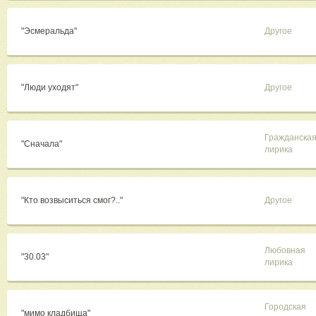
"Эсмеральда"
Другое
"Люди уходят"
Другое
Гражданска
"Сначала"
лирика
"Кто возвыситься смог?.."
Другое
Любовная
"30.03"
лирика
Городская
"мимо кладбища"