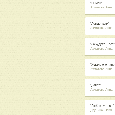
"Обман"
Ахматова Анна
"Лондонцам"
Ахматова Анна
"Забудут?— вот ч
Ахматова Анна
"Ждала его напра
Ахматова Анна
"Данте"
Ахматова Анна
"Любовь ушла..."
Друнина Юлия