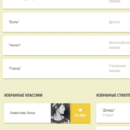
лирика
"Боль"
Другое
Философска
"Ангел"
лирика
Городская
"Город"
лирика
ИЗБРАННЫЕ КЛАССИКИ
ИЗБРАННЫЕ СТИХОТ
"Дождь"
Ахматова Анна
J.Fawn
52 884