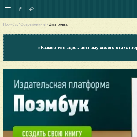
Поэмбук
/
Современники
/
Дмитровка
⭐
Разместите здесь рекламу своего стихотво