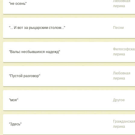
Любовная
"не осень"
лирика
"... И вот за рыцарским столом..."
Песни
Философска
"Вальс несбывшихся надежд"
лирика
Любовная
"Пустой разговор"
лирика
"моя"
Другое
Гражданска
"Здесь"
лирика